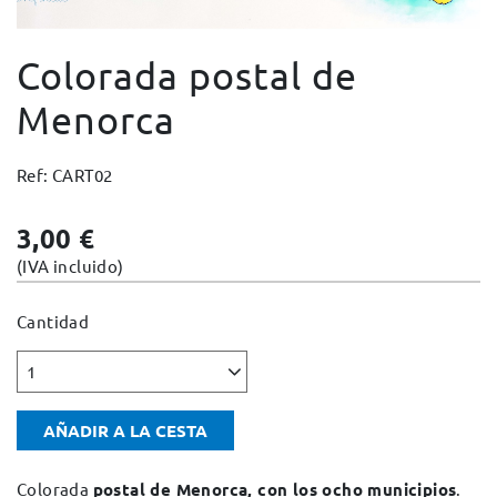
Cambios y devoluciones
Colorada postal de
Condiciones y garantías
Pago seguro
Menorca
Avisos legales
Ref: CART02
Política de privacidad
Política de cookies
3,00 €
Mapa web
(IVA incluido)
Cantidad
1
AÑADIR A LA CESTA
Colorada
postal de Menorca, con los ocho municipios
.