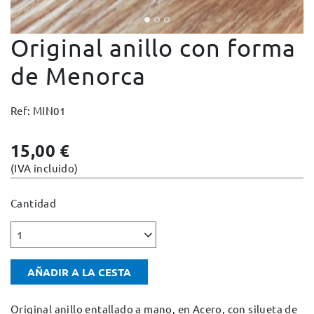
Cambios y devoluciones
Original anillo con forma
Condiciones y garantías
Pago seguro
de Menorca
Avisos legales
Ref: MIN01
Política de privacidad
Política de cookies
15,00 €
Mapa web
(IVA incluido)
Cantidad
1
AÑADIR A LA CESTA
Original anillo entallado a mano, en Acero, con silueta de