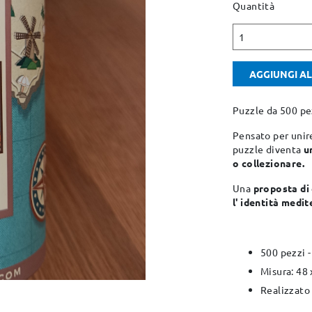
Quantità
1
AGGIUNGI A
Puzzle da 500 pe
Pensato per unir
puzzle diventa
u
o collezionare.
Una
proposta di 
l' identità medi
500 pezzi -
Misura: 48
Realizzato