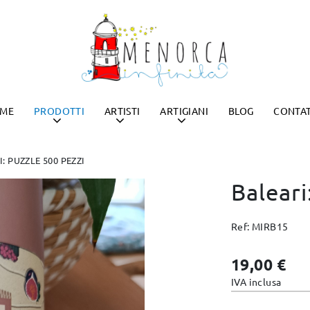
ME
PRODOTTI
ARTISTI
ARTIGIANI
BLOG
CONTA
T
MERCADAL
BLE
MAGDA TRIAY RIUDAVETS
T
CA INFINITA
PEBBLES DA STRAYCAT
ME
PRODOTTI
ARTISTI
ARTIGIANI
BLOG
CONTA
MERCADAL
BLE
MAGDA TRIAY RIUDAVETS
: PUZZLE 500 PEZZI
CA INFINITA
PEBBLES DA STRAYCAT
Baleari
Ref: MIRB15
19,00 €
IVA inclusa