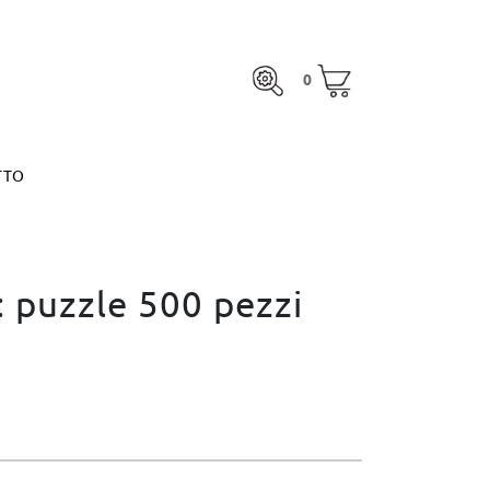
0
TTO
0
otale:
0,00 €
MARGARITA ESPINOSA
VEDI IL CARRELLO
otale:
0,00 €
TTO
VEDI IL CARRELLO
MARGARITA ESPINOSA
: puzzle 500 pezzi