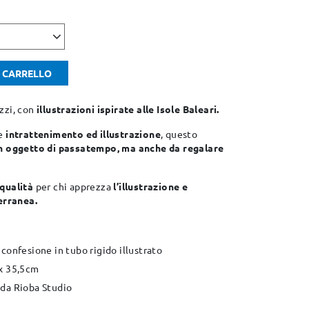
L CARRELLO
zzi, con
illustrazioni ispirate alle Isole Baleari.
e
intrattenimento ed illustrazione
, questo
n oggetto di passatempo, ma anche da regalare
qualità
per chi apprezza
l’illustrazione e
terranea.
 confesione in tubo rigido illustrato
 x 35,5cm
 da Rioba Studio