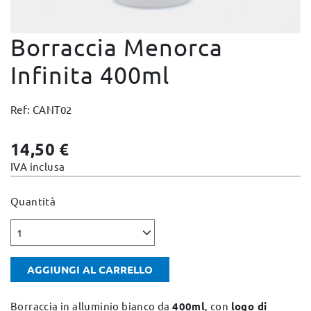
Cambi e Resi
Borraccia Menorca
Condizioni e Garanzie
Pagamento sicuro
Infinita 400ml
Note Legali
Ref: CANT02
Politica sulla privacy
Politica Cookies
14,50 €
Mappa del sito
IVA inclusa
Quantità
1
AGGIUNGI AL CARRELLO
Borraccia in alluminio bianco da
400ml
, con
logo di