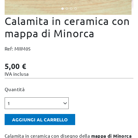
Cambi e Resi
Calamita in ceramica con
Condizioni e Garanzie
Pagamento sicuro
mappa di Minorca
Note Legali
Ref: MIIM05
Politica sulla privacy
Politica Cookies
5,00 €
Mappa del sito
IVA inclusa
Quantità
1
AGGIUNGI AL CARRELLO
Calamita in ceramica con disegno della
mappa di Minorca