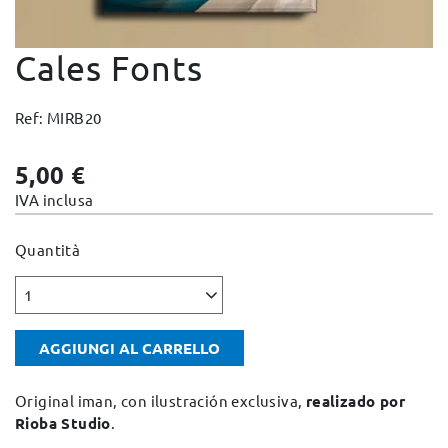
Cambi e Resi
Cales Fonts
Condizioni e Garanzie
Pagamento sicuro
Ref: MIRB20
Note Legali
Politica sulla privacy
5,00 €
Politica Cookies
IVA inclusa
Mappa del sito
Quantità
1
AGGIUNGI AL CARRELLO
Original iman, con ilustración exclusiva,
realizado por
Rioba Studio
.