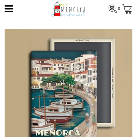
IT
0
HOME
Totale:
0,00 €
HOME
>
PRODOTTI
>
CALAMITE
> CALES FONTS
PRODOTTI
VEDI IL CARRELLO
ARTISTI
ARTIGIANI
BLOG
CONTATTO
Chi siamo
Negozio Mercadal
Blog
Spese di spedizione