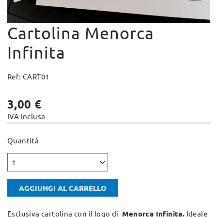
Cambi e Resi
Cartolina Menorca
Condizioni e Garanzie
Pagamento sicuro
Infinita
Note Legali
Ref: CART01
Politica sulla privacy
Politica Cookies
3,00 €
Mappa del sito
IVA inclusa
Quantità
1
AGGIUNGI AL CARRELLO
Esclusiva cartolina con il logo di
Menorca Infinita.
Ideale