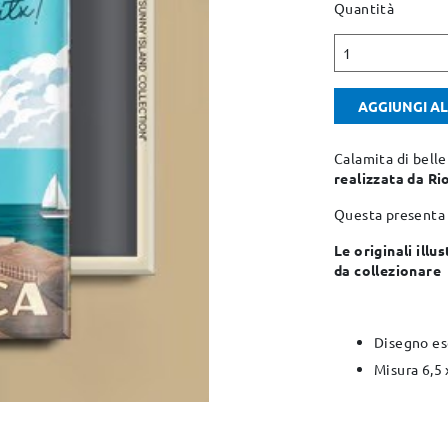
Quantità
1
AGGIUNGI A
Calamita di bell
realizzata da Ri
Questa present
Le originali ill
da collezionare
Disegno es
Misura 6,5