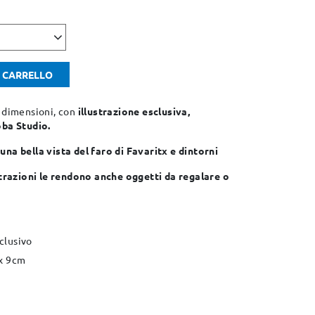
L CARRELLO
e dimensioni, con
illustrazione esclusiva,
oba Studio.
a
una bella vista del faro di Favaritx e dintorni
ustrazioni le rendono anche oggetti da regalare o
clusivo
 x 9cm