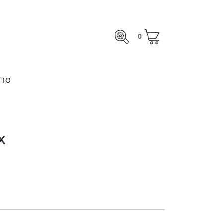
0
TTO
0
otale:
0,00 €
MARGARITA ESPINOSA
VEDI IL CARRELLO
otale:
0,00 €
TTO
VEDI IL CARRELLO
MARGARITA ESPINOSA
x