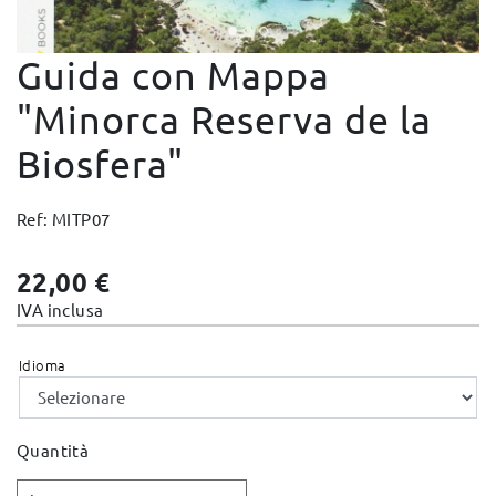
Cambi e Resi
Guida con Mappa
Condizioni e Garanzie
Pagamento sicuro
"Minorca Reserva de la
Note Legali
Biosfera"
Politica sulla privacy
Politica Cookies
Ref: MITP07
Mappa del sito
22,00 €
IVA inclusa
Idioma
Quantità