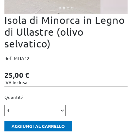
Cambi e Resi
Isola di Minorca in Legno
Condizioni e Garanzie
Pagamento sicuro
di Ullastre (olivo
Note Legali
selvatico)
Politica sulla privacy
Politica Cookies
Ref: MITA12
Mappa del sito
25,00 €
IVA inclusa
Quantità
1
AGGIUNGI AL CARRELLO