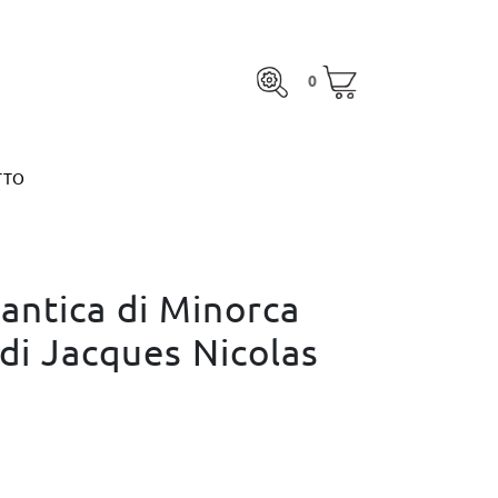
0
TTO
0
otale:
0,00 €
MARGARITA ESPINOSA
VEDI IL CARRELLO
otale:
0,00 €
TTO
VEDI IL CARRELLO
MARGARITA ESPINOSA
antica di Minorca
di Jacques Nicolas