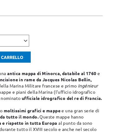
L CARRELLO
 una
antica mappa di Minorca, databile al 1760
e
incisione in rame da Jacques Nicolas Bellin,
della Marina Militare francese e primo
Ingénieur
ppe e piani della Marina (l'ufficio idrografico
o nominato
ufficiale idrografico del re di Francia.
to
moltissimi grafici e mappe
e una gran serie di
 da tutto il mondo.
Queste mappe hanno
 e rispetto in tutta Europa
al punto da sono
durante tutto il XVIII secolo e anche nel secolo