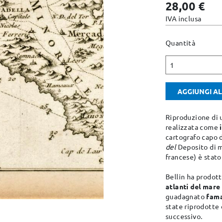
28,00 €
IVA inclusa
Quantità
1
AGGIUNGI A
Riproduzione di
realizzata come
cartografo capo 
del
Deposito di ma
francese) è stat
Bellin ha prodot
atlanti del mare
guadagnato
fama
state riprodotte 
successivo.