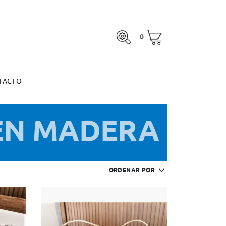
0
TACTO
0
otal:
0,00 €
MARGARITA ESPINOSA
VER CESTA
otal:
0,00 €
TACTO
VER CESTA
MARGARITA ESPINOSA
EN MADERA
ORDENAR POR