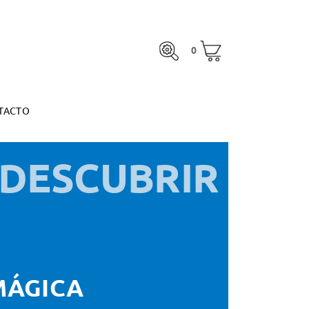
0
TACTO
0
otal:
0,00 €
MARGARITA ESPINOSA
VER CESTA
otal:
0,00 €
TACTO
VER CESTA
MARGARITA ESPINOSA
 DESCUBRIR
MÁGICA