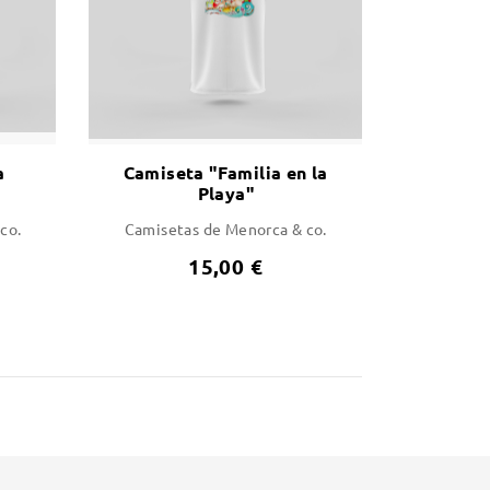
a
Camiseta "Familia en la
Playa"
co.
Camisetas de Menorca & co.
15,00 €