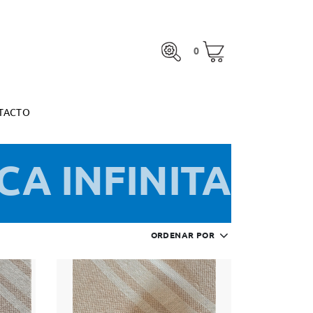
0
TACTO
0
otal:
0,00 €
MARGARITA ESPINOSA
VER CESTA
otal:
0,00 €
TACTO
VER CESTA
MARGARITA ESPINOSA
CA INFINITA
ORDENAR POR