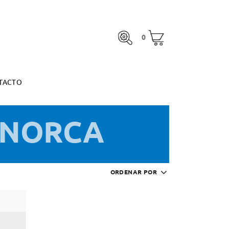
0
TACTO
0
otal:
0,00 €
MARGARITA ESPINOSA
VER CESTA
otal:
0,00 €
TACTO
VER CESTA
MARGARITA ESPINOSA
ENORCA
ORDENAR POR