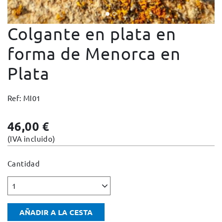
Cambios y devoluciones
Colgante en plata en
Condiciones y garantías
Pago seguro
forma de Menorca en
Avisos legales
Plata
Política de privacidad
Política de cookies
Ref: MI01
Mapa web
46,00 €
(IVA incluido)
Cantidad
1
AÑADIR A LA CESTA