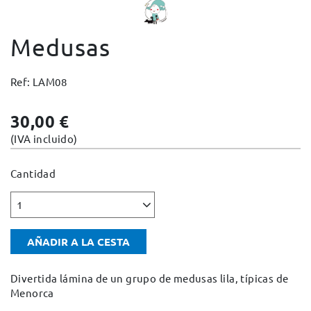
Cambios y devoluciones
Medusas
Condiciones y garantías
Pago seguro
Ref: LAM08
Avisos legales
Política de privacidad
30,00 €
Política de cookies
(IVA incluido)
Mapa web
Cantidad
1
AÑADIR A LA CESTA
Divertida lámina de un grupo de medusas lila, típicas de
Menorca