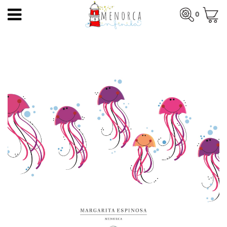
ES
0
INICIO
Total:
0,00 €
INICIO
>
PRODUCTOS
>
LÁMINAS
> MEDUSAS
PRODUCTOS
VER CESTA
ARTISTAS
ARTESANOS
BLOG
CONTACTO
Quienes somos
Tienda en Mercadal
Blog
Gastos de envío