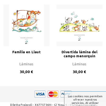
Familia en Llaut
Divertida lámina del
campo menorquín
Láminas
Láminas
30,00 €
30,00 €
Las cookies nos permiten
ofrecer nuestros
servicios. Al utilizar
Diletta Fraizzoli - X6775736M - C/ Nou, 4 - 07740 Es Mercadal
nuestros servicios,