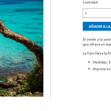
Cantidad
1
AÑADIR A LA
El verde y la som
que ofrece el ma
La foto lleva la f
Medidas: 
Impresa en