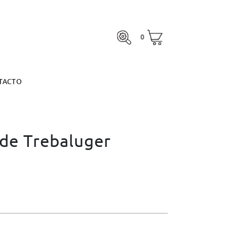
0
TACTO
0
otal:
0,00 €
MARGARITA ESPINOSA
VER CESTA
otal:
0,00 €
TACTO
VER CESTA
MARGARITA ESPINOSA
 de Trebaluger