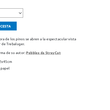
 CESTA
bra de los pinos se abren a la espectacular vista
r de Trebaluger.
irma de su autor:
Pebbles da StrayCat
32x45cm
 papel